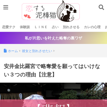
恋愛テク
体験談
ＬＩＮＥ
占い
別れさせる
カレの心理
私が片思いを叶えた略奪の裏ワザ
ホーム
彼女と別れさせたい
安井金比羅宮で略奪愛を願ってはいけな
い３つの理由【注意】