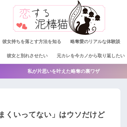
彼女持ちを落とす方法を知る
略奪愛のリアルな体験談
彼女と別れさせたい
元カレを今カノから取り返したい
私が片思いを叶えた略奪の裏ワザ
まくいってない」はウソだけど