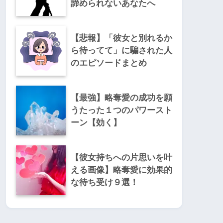
諦められないあなたへ
【悲報】「彼女と別れるか
ら待ってて」に騙された人
のエピソードまとめ
【最強】略奪愛の成功を願
うたった１つのパワースト
ーン【効く】
【彼女持ちへの片思いを叶
える画像】略奪愛に効果的
な待ち受け９選！