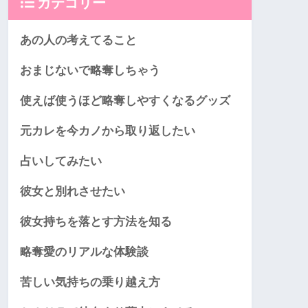
カテゴリー
あの人の考えてること
おまじないで略奪しちゃう
使えば使うほど略奪しやすくなるグッズ
元カレを今カノから取り返したい
占いしてみたい
彼女と別れさせたい
彼女持ちを落とす方法を知る
略奪愛のリアルな体験談
苦しい気持ちの乗り越え方