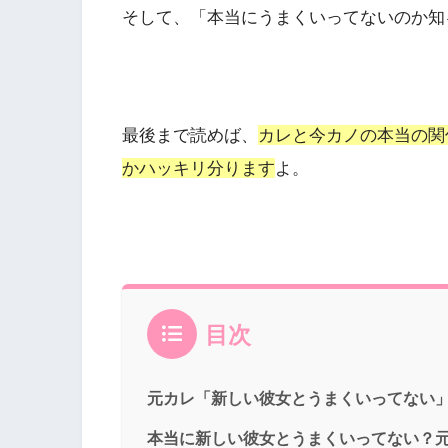
そして、「本当にうまくいってないのか知
最後まで読めば、
カレと今カノの本当の関
かハッキリ分ります
よ。
目次
元カレ「新しい彼女とうまくいってない
本当に新しい彼女とうまくいってない？