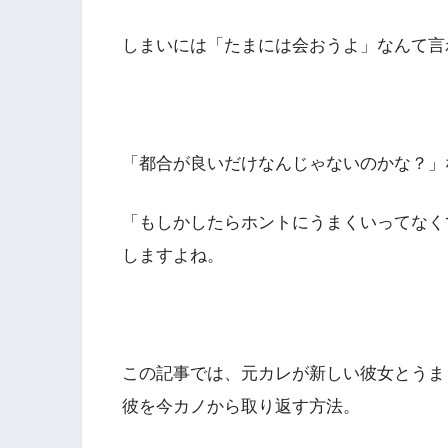
しまいには「たまには会おうよ」なんて言
「都合が良いだけなんじゃないのかな？」
「もしかしたらホントにうまくいってなく
しますよね。
この記事では、元カレが新しい彼女とうま
彼を今カノから取り返す方法。