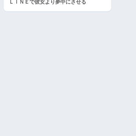
ＬＩＮＥで彼女より夢中にさせる