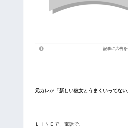
記事に広告を
元カレ
が「
新しい彼女
と
うまくいってない
ＬＩＮＥで、電話で。