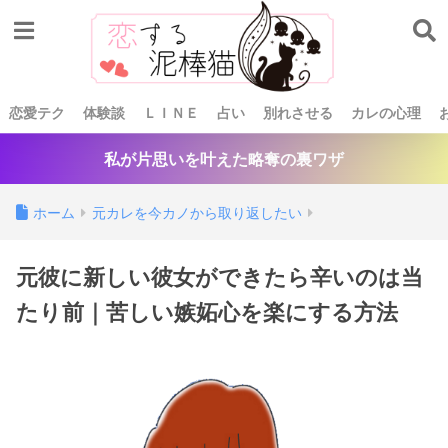
恋愛テク
体験談
ＬＩＮＥ
占い
別れさせる
カレの心理
私が片思いを叶えた略奪の裏ワザ
ホーム
元カレを今カノから取り返したい
元彼に新しい彼女ができたら辛いのは当
たり前｜苦しい嫉妬心を楽にする方法