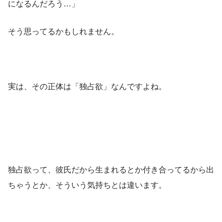
になるんだろう…」
そう思ってるかもしれません。
実は、その正体は「独占欲」なんですよね。
独占欲って、彼氏だから生まれるとか付き合ってるから出
ちゃうとか、そういう気持ちとは違います。