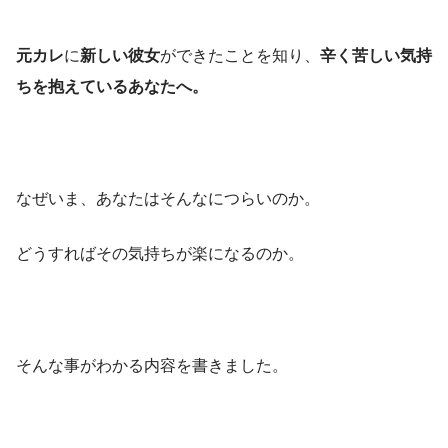
元カレ
に
新しい彼女
ができたことを知り、
辛く苦しい気持
ちを抱えているあなたへ。
なぜいま、あなたはそんなにつらいのか。
どうすればその気持ちが楽になるのか。
そんな事がわかる内容を書きました。