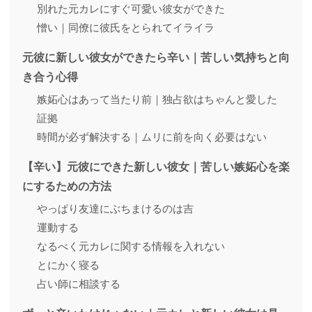
別れた元カレにすぐ可愛い彼女ができた
憎い｜同僚に彼氏をとられてイライラ
元彼に新しい彼女ができたら辛い｜苦しい気持ちと向
き合う心得
嫉妬心はあって当たり前｜独占欲はちゃんと愛した
証拠
時間が必ず解決する｜ムリに前を向く必要はない
【辛い】元彼にできた新しい彼女｜苦しい嫉妬心を楽
にするための方法
やっぱり友達にぶちまけるのは吉
運動する
なるべく元カレに関する情報を入れない
とにかく寝る
占い師に相談する