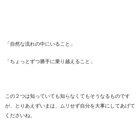
「自然な流れの中にいること」
「ちょっとずつ勝手に乗り越えること」
この２つは知っていても知らなくてもそうなるものです
が、とりあえずいまは、ムリせず自分を大事にしてあげて
くださいね。