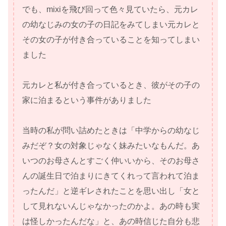
でも、mixiを飛び回って色々見ていたら、元カレ
の幼なじみの女の子の日記をみてしまい元カレと
その女の子が付き合っていることを知ってしまい
ました
元カレと私が付き合っているとき、彼がその子の
家に泊まるという事件がありました
当時の私が問い詰めたときは「中学からの幼なじ
みだぞ？女の対象じゃなく妹みたいなもんだ。あ
いつのお母さんとすごく仲いいから、そのお母さ
んの誕生日で泊まりにきてくれって言われて泊ま
ったんだ」と逆ギレされたことを思い出し「女と
して見れないんじゃなかったのかよ。あの時も実
は怪しかったんだな」と、あの時信じた自分も悲