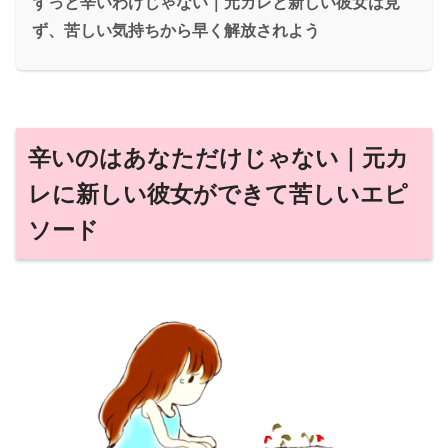
ずっと辛いわけじゃない｜元カレと新しい彼女は見
ず、苦しい気持ちから早く解放されよう
辛いのはあなただけじゃない｜元カ
レに新しい彼女ができて苦しいエピ
ソード