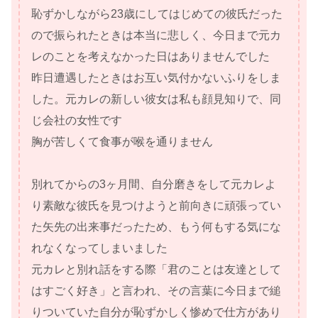
恥ずかしながら23歳にしてはじめての彼氏だった
ので振られたときは本当に悲しく、今日まで元カ
レのことを考えなかった日はありませんでした
昨日遭遇したときはお互い気付かないふりをしま
した。元カレの新しい彼女は私も顔見知りで、同
じ会社の女性です
胸が苦しくて食事が喉を通りません
別れてからの3ヶ月間、自分磨きをして元カレよ
り素敵な彼氏を見つけようと前向きに頑張ってい
た矢先の出来事だったため、もう何もする気にな
れなくなってしまいました
元カレと別れ話をする際「君のことは友達として
はすごく好き」と言われ、その言葉に今日まで縋
りついていた自分が恥ずかしく惨めで仕方があり