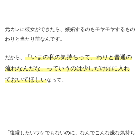
元カレに彼女ができたら、嫉妬するのもモヤモヤするもの
わりと当たり前なんです。
「いまの私の気持ちって、わりと普通の
だから、
流れなんだな」っていうのは少しだけ頭に入れ
ておいてほしい
なって。
「復縁したいワケでもないのに、なんでこんな嫌な気持ち