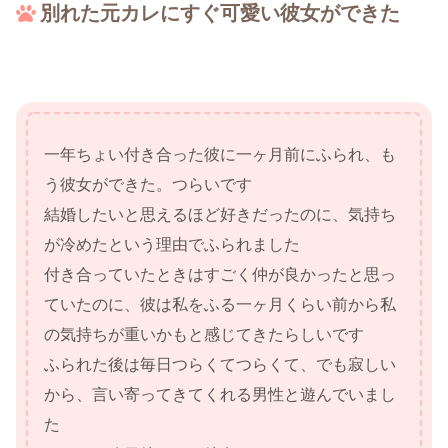
別れた元カレにすぐ可愛い彼女ができた
一年ちょい付き合った彼に一ヶ月前にふられ、も
う彼女ができた。つらいです
結婚したいと思えるほど好きだったのに、気持ち
が冷めたという理由でふられました
付き合っていたときはすごく仲が良かったと思っ
ていたのに、彼は私をふる一ヶ月くらい前から私
の気持ちが重いかもと感じてきたらしいです
ふられた後は毎日つらくてつらくて、でも寂しい
から、言い寄ってきてくれる男性と遊んでいまし
た