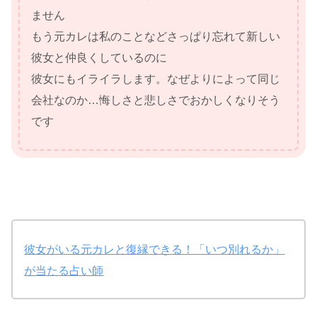
ません
もう元カレは私のことなどさっぱり忘れて新しい
彼女と仲良くしているのに
彼女にもイライラします。なぜよりによって同じ
会社なのか…悔しさと悲しさでおかしくなりそう
です
彼女がいる元カレと復縁できる！「いつ別れるか」
が当たる占い師