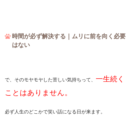
時間が必ず解決する｜ムリに前を向く必要
はない
一生続く
で、そのモヤモヤした苦しい気持ちって、
ことはありません。
必ず人生のどこかで笑い話になる日が来ます。