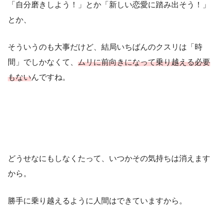
「自分磨きしよう！」とか「新しい恋愛に踏み出そう！」
とか、
そういうのも大事だけど、結局いちばんのクスリは「時
間」でしかなくて、
ムリに前向きになって乗り越える必要
もない
んですね。
どうせなにもしなくたって、いつかその気持ちは消えます
から。
勝手に乗り越えるように人間はできていますから。